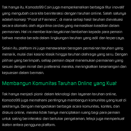
Tak hanya itu, Komodo99 Coin juga memperkenalkan berbagai fitur inovatif
yang mengubah cara kita berinteraksi dengan taruhan online. Salah satunya
adalah konsep “Proof of Fairness”, di mana setiap hasil taruhan dievaluasi
secara otomatis oleh algoritma cerdas yang memastikan keadilan dalam
permainan. Hal ini memberikan keyakinan tambahan kepada para pemain
bahwa mereka berada dalam lingkungan taruhan yang adil dan terpercaya.
Selain itu, platform ini juga menawarkan beragam permainan taruhan yang
menarik, mulai dari kasino klasik hingga taruhan olahraga yang seru. Dengan
pilihan yang berlimpah, setiap pemain dapat menemukan permainan yang
sesuai dengan minat dan preferensi mereka, meningkatkan kesenangan dan
kepuasan dalam bermain.
Membangun Komunitas Taruhan Online yang Kuat
Tak hanya menjadi pionir dalam teknologi dan layanan taruhan online,
Komodo99 juga memahami pentingnya membangun komunitas yang kuat di
sekitarnya. Dengan mengadakan berbagai acara komunitas, kontes, dan
diskusi online, mereka tidak hanya menciptakan ruang bagi para pemain
untuk saling berinteraksi dan bertukar pengalaman, tetapi juga memperkuat
ikatan antara pengguna platform.