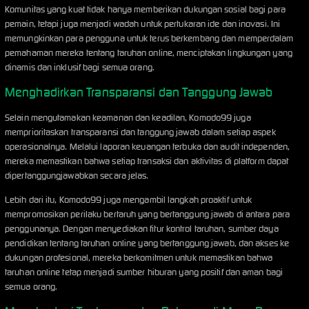
Komunitas yang kuat tidak hanya memberikan dukungan sosial bagi para
pemain, tetapi juga menjadi wadah untuk pertukaran ide dan inovasi. Ini
memungkinkan para pengguna untuk terus berkembang dan memperdalam
pemahaman mereka tentang taruhan online, menciptakan lingkungan yang
dinamis dan inklusif bagi semua orang.
Menghadirkan Transparansi dan Tanggung Jawab
Selain mengutamakan keamanan dan keadilan, Komodo99 juga
memprioritaskan transparansi dan tanggung jawab dalam setiap aspek
operasionalnya. Melalui laporan keuangan terbuka dan audit independen,
mereka memastikan bahwa setiap transaksi dan aktivitas di platform dapat
dipertanggungjawabkan secara jelas.
Lebih dari itu, Komodo99 juga mengambil langkah proaktif untuk
mempromosikan perilaku bertaruh yang bertanggung jawab di antara para
penggunanya. Dengan menyediakan fitur kontrol taruhan, sumber daya
pendidikan tentang taruhan online yang bertanggung jawab, dan akses ke
dukungan profesional, mereka berkomitmen untuk memastikan bahwa
taruhan online tetap menjadi sumber hiburan yang positif dan aman bagi
semua orang.