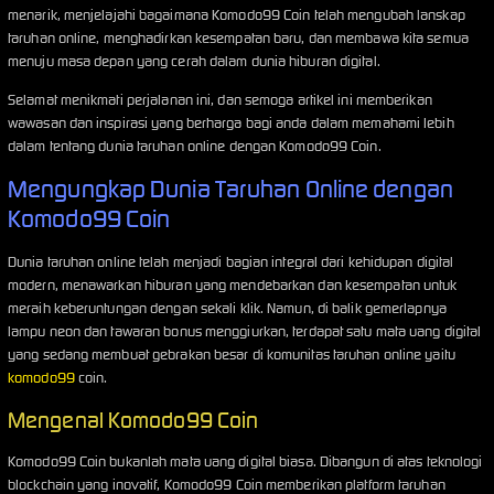
menarik, menjelajahi bagaimana Komodo99 Coin telah mengubah lanskap
taruhan online, menghadirkan kesempatan baru, dan membawa kita semua
menuju masa depan yang cerah dalam dunia hiburan digital.
Selamat menikmati perjalanan ini, dan semoga artikel ini memberikan
wawasan dan inspirasi yang berharga bagi anda dalam memahami lebih
dalam tentang dunia taruhan online dengan Komodo99 Coin.
Mengungkap Dunia Taruhan Online dengan
Komodo99 Coin
Dunia taruhan online telah menjadi bagian integral dari kehidupan digital
modern, menawarkan hiburan yang mendebarkan dan kesempatan untuk
meraih keberuntungan dengan sekali klik. Namun, di balik gemerlapnya
lampu neon dan tawaran bonus menggiurkan, terdapat satu mata uang digital
yang sedang membuat gebrakan besar di komunitas taruhan online yaitu
komodo99
coin.
Mengenal Komodo99 Coin
Komodo99 Coin bukanlah mata uang digital biasa. Dibangun di atas teknologi
blockchain yang inovatif, Komodo99 Coin memberikan platform taruhan